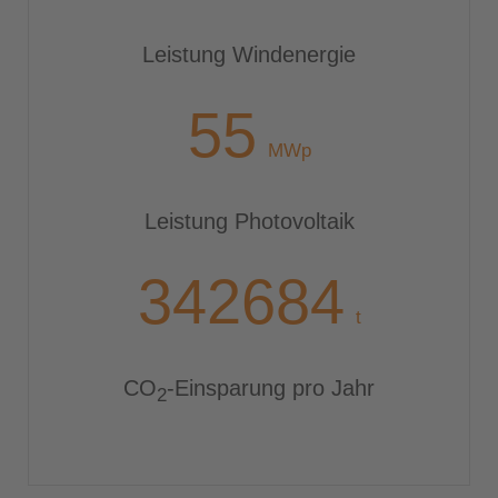
Leistung Wind­energie
72
MWp
Leistung Photo­voltaik
444553
t
CO
-Einsparung pro Jahr
2